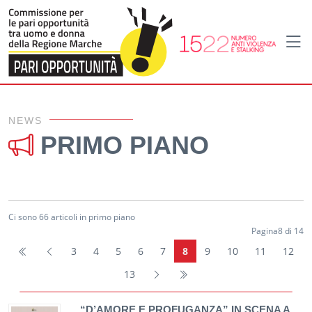
Home
Primo piano
NEWS
PRIMO PIANO
Ci sono 66 articoli in primo piano
Pagina8 di 14
3
4
5
6
7
8
9
10
11
12
13
“D’AMORE E PROFUGANZA” IN SCENA A