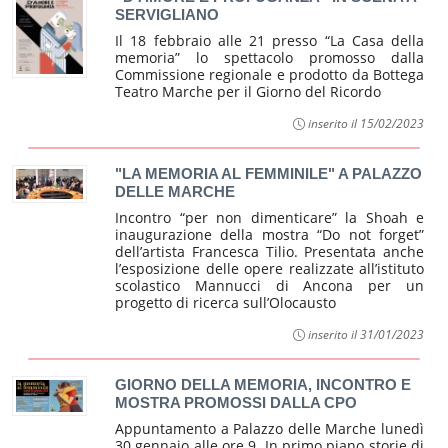
SERVIGLIANO
Il 18 febbraio alle 21 presso “La Casa della
memoria” lo spettacolo promosso dalla
Commissione regionale e prodotto da Bottega
Teatro Marche per il Giorno del Ricordo
inserito il 15/02/2023
"LA MEMORIA AL FEMMINILE" A PALAZZO
DELLE MARCHE
Incontro “per non dimenticare” la Shoah e
inaugurazione della mostra “Do not forget”
dell’artista Francesca Tilio. Presentata anche
l’esposizione delle opere realizzate all’istituto
scolastico Mannucci di Ancona per un
progetto di ricerca sull’Olocausto
inserito il 31/01/2023
GIORNO DELLA MEMORIA, INCONTRO E
MOSTRA PROMOSSI DALLA CPO
Appuntamento a Palazzo delle Marche lunedì
30 gennaio alle ore 9. In primo piano storie di