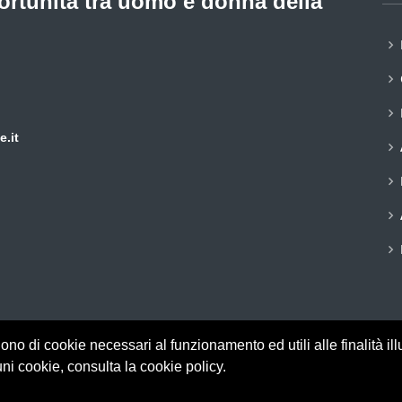
ortunità tra uomo e donna della
.it
gono di cookie necessari al funzionamento ed utili alle finalità ill
© Copyright
CPO
. All Rights Reserved
ni cookie, consulta la cookie policy.
Commissione Pari Opportunità