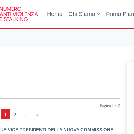
H
ome
C
hi Siamo
P
rimo Pia
Pagina1 di 2
1
2
DUE VICE PRESIDENTI DELLA NUOVA COMMISSIONE