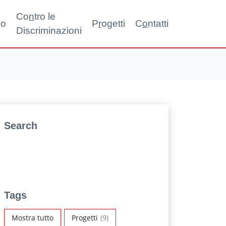
Co
n
tro le
no
P
r
ogetti
C
o
ntatti
Discriminazioni
Search
Tags
Mostra tutto
Progetti
(9)