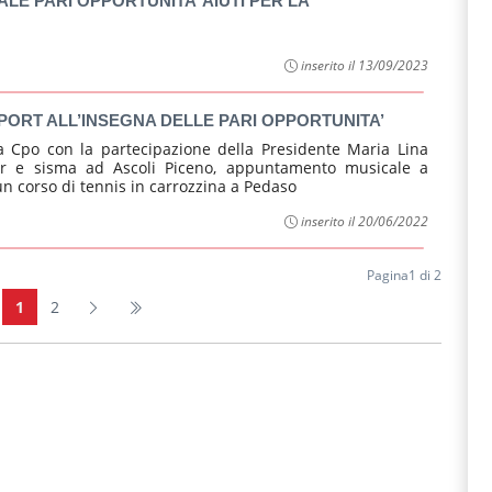
E PARI OPPORTUNITA’ AIUTI PER LA
inserito il 13/09/2023
PORT ALL’INSEGNA DELLE PARI OPPORTUNITA’
la Cpo con la partecipazione della Presidente Maria Lina
nrr e sisma ad Ascoli Piceno, appuntamento musicale a
n corso di tennis in carrozzina a Pedaso
inserito il 20/06/2022
Pagina1 di 2
1
2