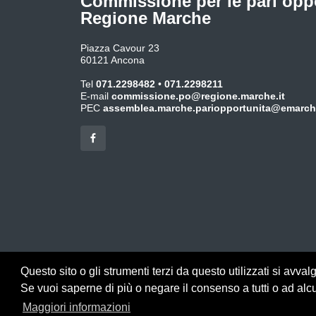
Commissione per le pari opp
Regione Marche
Piazza Cavour 23
60121 Ancona
Tel
071.2298482
•
071.2298211
E-mail
commissione.po@regione.marche.it
PEC
assemblea.marche.pariopportunita@emarche
Questo sito o gli strumenti terzi da questo utilizzati si avval
Se vuoi saperne di più o negare il consenso a tutti o ad alcu
Maggiori informazioni