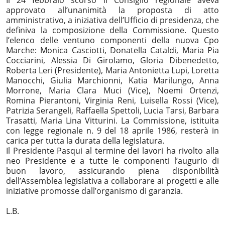
Il 24 febbraio scorso il Consiglio regionale aveva
approvato all’unanimità la proposta di atto
amministrativo, a iniziativa dell’Ufficio di presidenza, che
definiva la composizione della Commissione. Questo
l’elenco delle ventuno componenti della nuova Cpo
Marche: Monica Casciotti, Donatella Cataldi, Maria Pia
Cocciarini, Alessia Di Girolamo, Gloria Dibenedetto,
Roberta Leri (Presidente), Maria Antonietta Lupi, Loretta
Manocchi, Giulia Marchionni, Katia Marilungo, Anna
Morrone, Maria Clara Muci (Vice), Noemi Ortenzi,
Romina Pierantoni, Virginia Reni, Luisella Rossi (Vice),
Patrizia Serangeli, Raffaella Spettoli, Lucia Tarsi, Barbara
Trasatti, Maria Lina Vitturini. La Commissione, istituita
con legge regionale n. 9 del 18 aprile 1986, resterà in
carica per tutta la durata della legislatura.
Il Presidente Pasqui al termine dei lavori ha rivolto alla
neo Presidente e a tutte le componenti l’augurio di
buon lavoro, assicurando piena disponibilità
dell’Assemblea legislativa a collaborare ai progetti e alle
iniziative promosse dall’organismo di garanzia.
L.B.