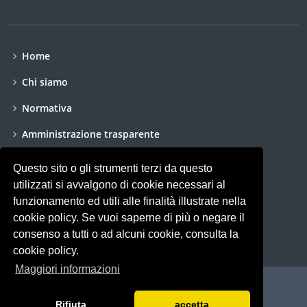
Home
Chi siamo
Normativa
Amministrazione trasparente
Dichiarazione di accessibilità
Questo sito o gli strumenti terzi da questo
utilizzati si avvalgono di cookie necessari al
Accessibilità
funzionamento ed utili alle finalità illustrate nella
Privacy policy
cookie policy. Se vuoi saperne di più o negare il
consenso a tutti o ad alcuni cookie, consulta la
cookie policy.
Maggiori informazioni
© Copyright
CPO
. All Rights Reserved
Rifiuta
accetta