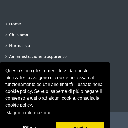
Home
Chi siamo
Normativa
Amministrazione trasparente
Dichiarazione di accessibilità
Questo sito o gli strumenti terzi da questo
utilizzati si avvalgono di cookie necessari al
Accessibilità
funzionamento ed utili alle finalità illustrate nella
Privacy policy
cookie policy. Se vuoi saperne di più o negare il
consenso a tutti o ad alcuni cookie, consulta la
cookie policy.
Maggiori informazioni
© Copyright
CPO
. All Rights Reserved
Rifiuta
accetta