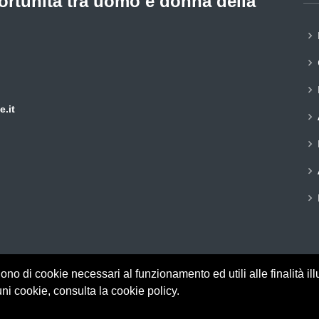
ortunità tra uomo e donna della
.it
gono di cookie necessari al funzionamento ed utili alle finalità ill
© Copyright
CPO
. All Rights Reserved
ni cookie, consulta la cookie policy.
Commissione Pari Opportunità