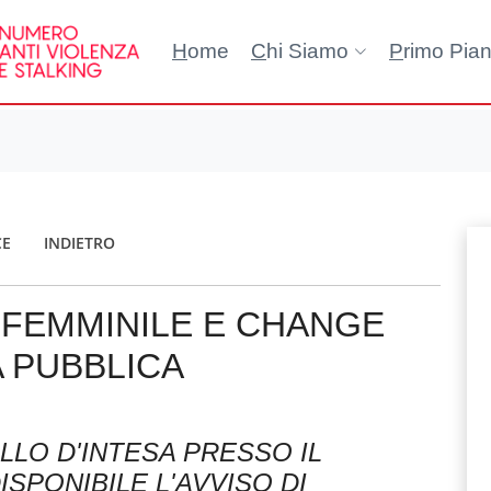
H
ome
C
hi Siamo
P
rimo Pia
CE
INDIETRO
FEMMINILE E CHANGE
 PUBBLICA
LLO D'INTESA PRESSO IL
SPONIBILE L'AVVISO DI