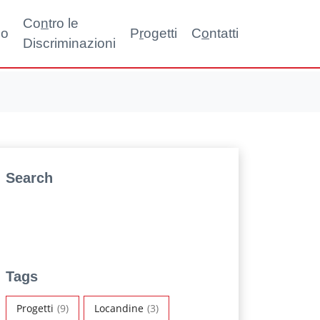
Co
n
tro le
no
P
r
ogetti
C
o
ntatti
Discriminazioni
Search
Tags
Progetti
(9)
Locandine
(3)