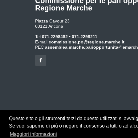
Commissione per le pari opp
Regione Marche
Piazza Cavour 23
60121 Ancona
Tel
071.2298482
•
071.2298211
E-mail
commissione.po@regione.marche.it
PEC
assemblea.marche.pariopportunita@emarche
Questo sito o gli strumenti terzi da questo utilizzati si avval
Se vuoi saperne di più o negare il consenso a tutti o ad alcu
Maggiori informazioni